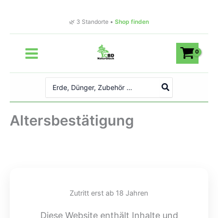
Zum
Inhalt
🌿 3 Standorte •
Shop finden
springen
Search
for:
Altersbestätigung
Zutritt erst ab 18 Jahren
Diese Website enthält Inhalte und