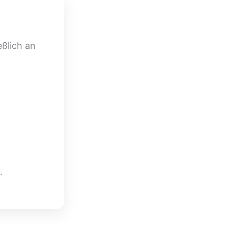
eßlich an
.